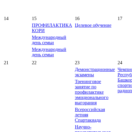
14
15
16
17
ПРОФИЛАКТИКА
Целевое обучение
КОРИ
Международный
день семьи
Международный
день семьи
21
22
23
24
Демонстрационные
Чемпи
экзамены
Респу
Башкор
Тренинговое
спорт
занятие по
радиоп
профилактике
эмоционального
выгорания
Всероссийская
летняя
Спартакиада
Научно-