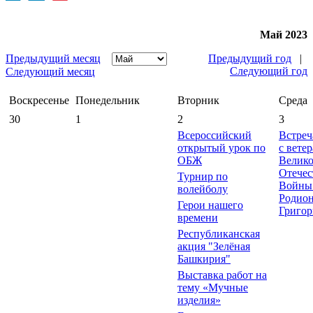
Май 2023
Предыдущий месяц
Предыдущий год
|
Следующий год
Следующий месяц
Воскресенье
Понедельник
Вторник
Среда
30
1
2
3
Всероссийский
Встреч
открытый урок по
с вете
ОБЖ
Велик
Отечес
Турнир по
Войны
волейболу
Родио
Герои нашего
Григор
времени
Республиканская
акция "Зелёная
Башкирия"
Выставка работ на
тему «Мучные
изделия»