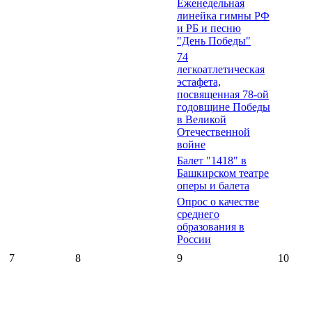
Еженедельная
линейка гимны РФ
и РБ и песню
"День Победы"
74
легкоатлетическая
эстафета,
посвященная 78-ой
годовщине Победы
в Великой
Отечественной
войне
Балет "1418" в
Башкирском театре
оперы и балета
Опрос о качестве
среднего
образования в
России
7
8
9
10