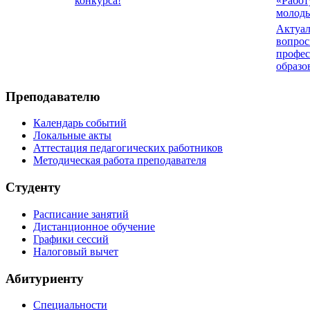
конкурса!
«Рабо
молод
Актуа
вопро
профес
образо
Преподавателю
Календарь событий
Локальные акты
Аттестация педагогических работников
Методическая работа преподавателя
Студенту
Расписание занятий
Дистанционное обучение
Графики сессий
Налоговый вычет
Абитуриенту
Специальности