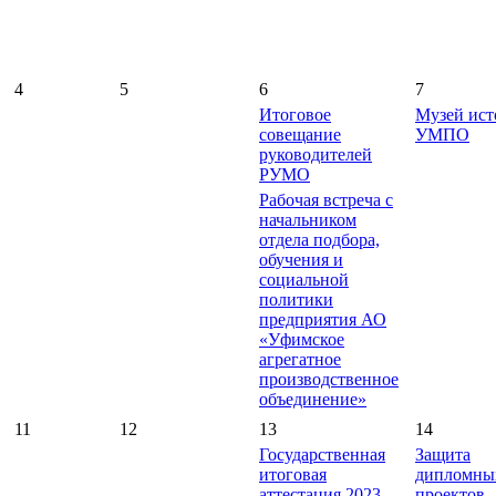
4
5
6
7
Итоговое
Музей ист
совещание
УМПО
руководителей
РУМО
Рабочая встреча c
начальником
отдела подбора,
обучения и
социальной
политики
предприятия АО
«Уфимское
агрегатное
производственное
объединение»
11
12
13
14
Государственная
Защита
итоговая
дипломны
аттестация 2023
проектов