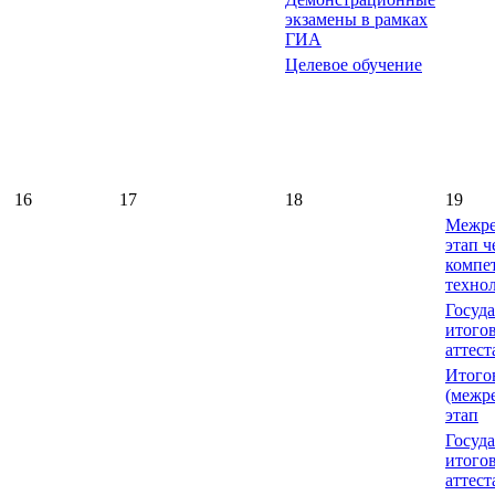
экзамены в рамках
ГИА
Целевое обучение
16
17
18
19
Межре
этап 
компе
техно
Госуд
итого
аттест
Итого
(межр
этап
Госуд
итого
аттест