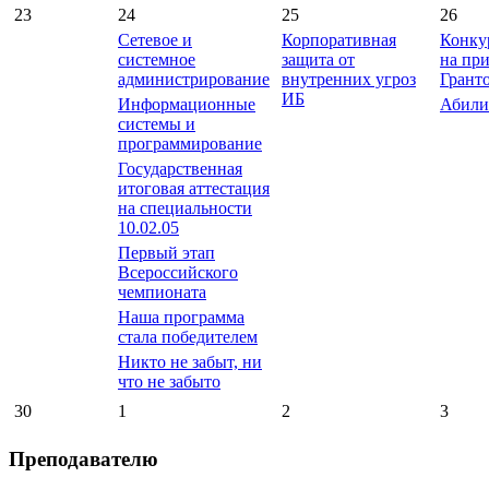
23
24
25
26
Сетевое и
Корпоративная
Конку
системное
защита от
на пр
администрирование
внутренних угроз
Грант
ИБ
Информационные
Абили
системы и
программирование
Государственная
итоговая аттестация
на специальности
10.02.05
Первый этап
Всероссийского
чемпионата
Наша программа
стала победителем
Никто не забыт, ни
что не забыто
30
1
2
3
Преподавателю