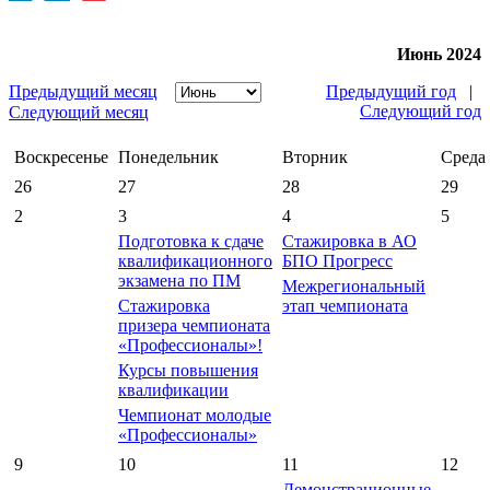
Июнь 2024
Предыдущий месяц
Предыдущий год
|
Следующий год
Следующий месяц
Воскресенье
Понедельник
Вторник
Среда
26
27
28
29
2
3
4
5
Подготовка к сдаче
Стажировка в АО
квалификационного
БПО Прогресс
экзамена по ПМ
Межрегиональный
Стажировка
этап чемпионата
призера чемпионата
«Профессионалы»!
Курсы повышения
квалификации
Чемпионат молодые
«Профессионалы»
9
10
11
12
Демонстрационные