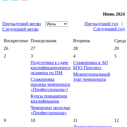
Июнь 2024
Предыдущий месяц
Предыдущий год
|
Следующий год
Следующий месяц
Воскресенье
Понедельник
Вторник
Среда
26
27
28
29
2
3
4
5
Подготовка к сдаче
Стажировка в АО
квалификационного
БПО Прогресс
экзамена по ПМ
Межрегиональный
Стажировка
этап чемпионата
призера чемпионата
«Профессионалы»!
Курсы повышения
квалификации
Чемпионат молодые
«Профессионалы»
9
10
11
12
Демонстрационные