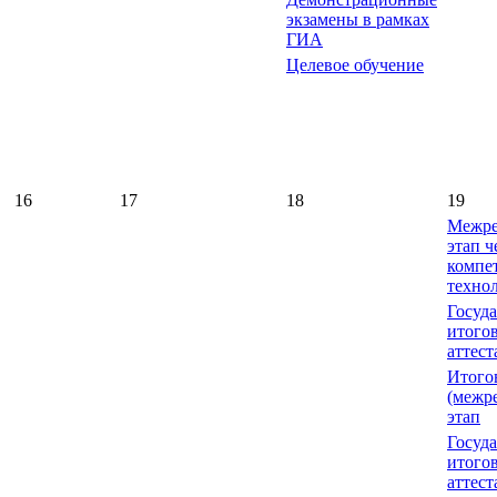
экзамены в рамках
ГИА
Целевое обучение
16
17
18
19
Межре
этап 
компе
техно
Госуд
итого
аттест
Итого
(межр
этап
Госуд
итого
аттест