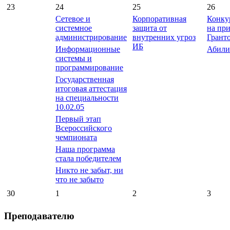
23
24
25
26
Сетевое и
Корпоративная
Конку
системное
защита от
на пр
администрирование
внутренних угроз
Грант
ИБ
Информационные
Абили
системы и
программирование
Государственная
итоговая аттестация
на специальности
10.02.05
Первый этап
Всероссийского
чемпионата
Наша программа
стала победителем
Никто не забыт, ни
что не забыто
30
1
2
3
Преподавателю