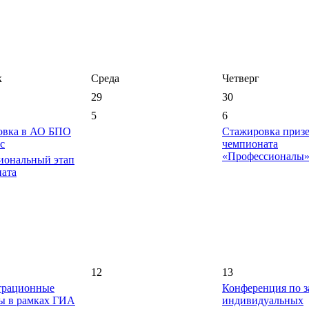
к
Среда
Четверг
29
30
5
6
овка в АО БПО
Стажировка приз
с
чемпионата
«Профессионалы»
иональный этап
ата
12
13
трационные
Конференция по 
ы в рамках ГИА
индивидуальных