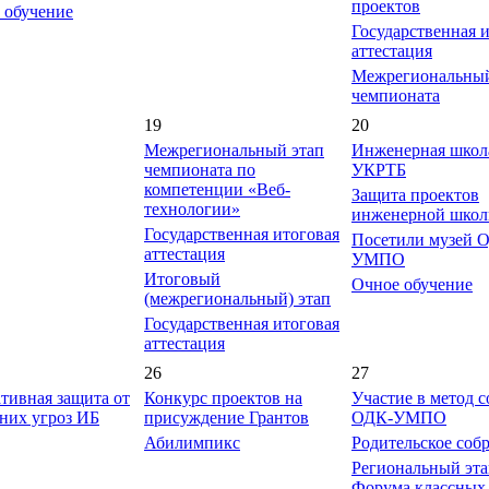
проектов
 обучение
Государственная 
аттестация
Межрегиональный
чемпионата
19
20
Межрегиональный этап
Инженерная школ
чемпионата по
УКРТБ
компетенции «Веб-
Защита проектов
технологии»
инженерной шко
Государственная итоговая
Посетили музей 
аттестация
УМПО
Итоговый
Очное обучение
(межрегиональный) этап
Государственная итоговая
аттестация
26
27
тивная защита от
Конкурс проектов на
Участие в метод с
них угроз ИБ
присуждение Грантов
ОДК-УМПО
Абилимпикс
Родительское соб
Региональный эт
Форума классных