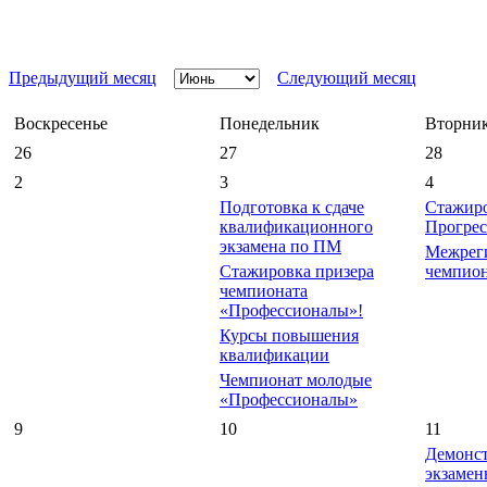
Предыдущий месяц
Следующий месяц
Воскресенье
Понедельник
Вторни
26
27
28
2
3
4
Подготовка к сдаче
Стажир
квалификационного
Прогрес
экзамена по ПМ
Межрег
Стажировка призера
чемпион
чемпионата
«Профессионалы»!
Курсы повышения
квалификации
Чемпионат молодые
«Профессионалы»
9
10
11
Демонс
экзамен