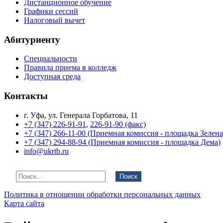
Дистанционное обучение
Графики сессий
Налоговый вычет
Абитуриенту
Специальности
Правила приема в колледж
Доступная среда
Контакты
г. Уфа, ул. Генерала Горбатова, 11
+7 (347) 226-91-91
,
226-91-90 (факс)
+7 (347) 266-11-00 (Приемная комиссия - площадка Зелен
+7 (347) 294-88-94 (Приемная комиссия - площадка Дема)
info@ukrtb.ru
Поиск
Политика в отношении обработки персональных данных
Карта сайта