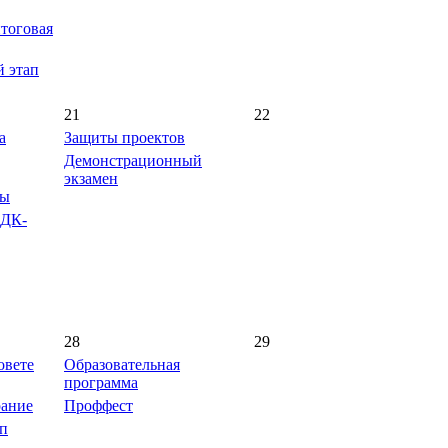
итоговая
 этап
21
22
а
Защиты проектов
Демонстрационный
экзамен
лы
ОДК-
28
29
овете
Образовательная
программа
рание
Проффест
ап