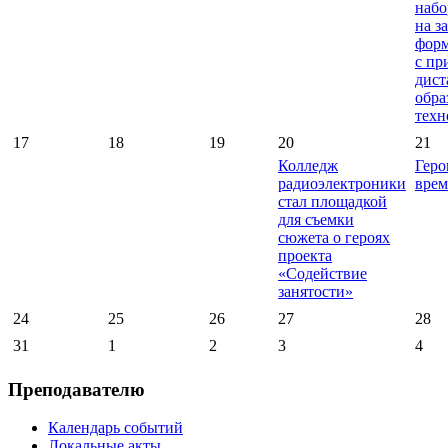
набо
на з
форм
с пр
дис
обра
техн
17
18
19
20
21
Колледж
Геро
радиоэлектроники
вре
стал площадкой
для съемки
сюжета о героях
проекта
«Содействие
занятости»
24
25
26
27
28
31
1
2
3
4
Преподавателю
Календарь событий
Локальные акты