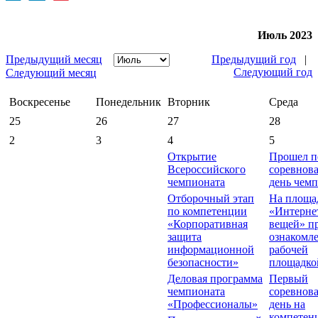
Июль 2023
Предыдущий месяц
Предыдущий год
|
Следующий год
Следующий месяц
Воскресенье
Понедельник
Вторник
Среда
25
26
27
28
2
3
4
5
Открытие
Прошел п
Всероссийского
соревнов
чемпионата
день чем
Отборочный этап
На площа
по компетенции
«Интерне
«Корпоративная
вещей» п
защита
ознакомле
информационной
рабочей
безопасности»
площадко
Деловая программа
Первый
чемпионата
соревнов
«Профессионалы»
день на
компетен