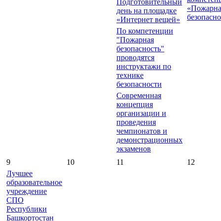
Подготовительный
«Пожарна
день на площадке
безопасно
«Интернет вещей»
По компетенции
"Пожарная
безопасность"
проводятся
инструктажи по
технике
безопасности
Современная
концепция
организации и
проведения
чемпионатов и
демонстрационных
экзаменов
9
10
11
12
Лучшее
образовательное
учреждение
СПО
Республики
Башкортостан