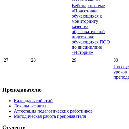
Вебинар по теме
«Подготовка
обучающихся к
мониторингу
качества
образовательной
подготовке
обучающихся ПОО
по дисциплине
«История»
27
28
29
30
Посеще
уроков
препод
Преподавателю
Календарь событий
Локальные акты
Аттестация педагогических работников
Методическая работа преподавателя
Студенту