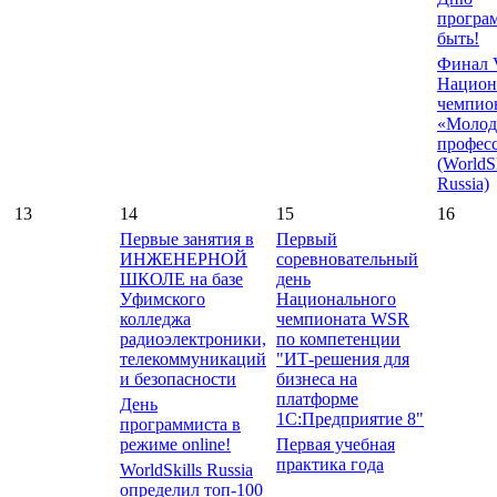
програм
быть!
Финал V
Национ
чемпио
«Молод
профес
(WorldSk
Russia)
13
14
15
16
Первые занятия в
Первый
ИНЖЕНЕРНОЙ
соревновательный
ШКОЛЕ на базе
день
Уфимского
Национального
колледжа
чемпионата WSR
радиоэлектроники,
по компетенции
телекоммуникаций
"ИТ-решения для
и безопасности
бизнеса на
платформе
День
1С:Предприятие 8"
программиста в
режиме online!
Первая учебная
практика года
WorldSkills Russia
определил топ-100