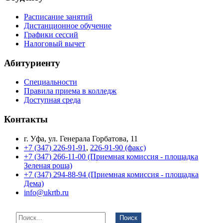
Расписание занятий
Дистанционное обучение
Графики сессий
Налоговый вычет
Абитуриенту
Специальности
Правила приема в колледж
Доступная среда
Контакты
г. Уфа, ул. Генерала Горбатова, 11
+7 (347) 226-91-91
,
226-91-90 (факс)
+7 (347) 266-11-00 (Приемная комиссия - площадка
Зеленая роща)
+7 (347) 294-88-94 (Приемная комиссия - площадка
Дема)
info@ukrtb.ru
Поиск