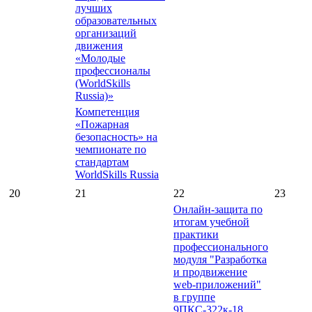
лучших
образовательных
организаций
движения
«Молодые
профессионалы
(WorldSkills
Russia)»
Компетенция
«Пожарная
безопасность» на
чемпионате по
стандартам
WorldSkills Russia
20
21
22
23
Онлайн-защита по
итогам учебной
практики
профессионального
модуля "Разработка
и продвижение
web-приложений"
в группе
9ПКС-322к-18