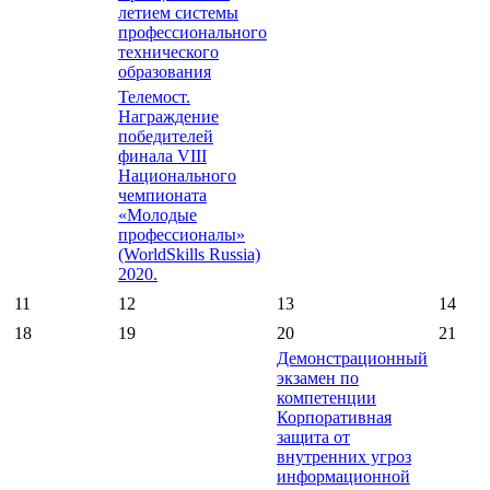
летием системы
профессионального
технического
образования
Телемост.
Награждение
победителей
финала VIII
Национального
чемпионата
«Молодые
профессионалы»
(WorldSkills Russia)
2020.
11
12
13
14
18
19
20
21
Демонстрационный
экзамен по
компетенции
Корпоративная
защита от
внутренних угроз
информационной