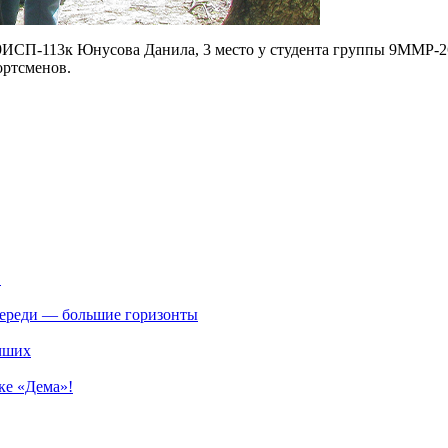
ы 9ИСП-113к Юнусова Данила, 3 место у студента группы 9ММР
ортсменов.
.
впереди — большие горизонты
учших
ке «Дема»!