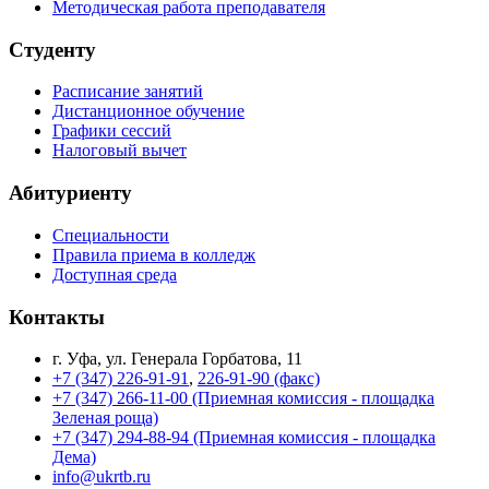
Методическая работа преподавателя
Студенту
Расписание занятий
Дистанционное обучение
Графики сессий
Налоговый вычет
Абитуриенту
Специальности
Правила приема в колледж
Доступная среда
Контакты
г. Уфа, ул. Генерала Горбатова, 11
+7 (347) 226-91-91
,
226-91-90 (факс)
+7 (347) 266-11-00 (Приемная комиссия - площадка
Зеленая роща)
+7 (347) 294-88-94 (Приемная комиссия - площадка
Дема)
info@ukrtb.ru