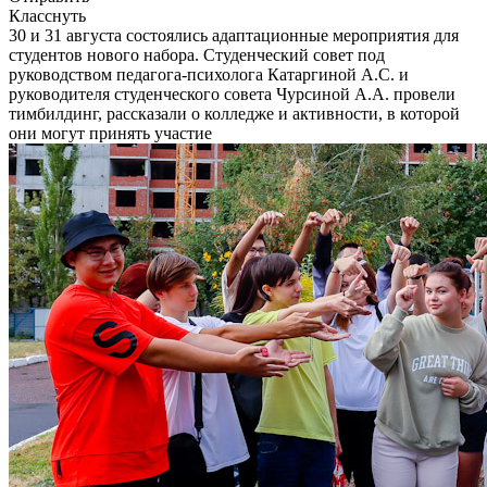
Класснуть
30 и 31 августа состоялись адаптационные мероприятия для
студентов нового набора. Студенческий совет под
руководством педагога-психолога Катаргиной А.С. и
руководителя студенческого совета Чурсиной А.А. провели
тимбилдинг, рассказали о колледже и активности, в которой
они могут принять участие