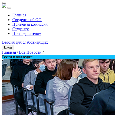
Главная
Сведения об ОО
Приемная комиссия
Студенту
Преподавателям
Версия для слабовидящих
Вход
Главная
/
Все Новости
/
Гости в колледже