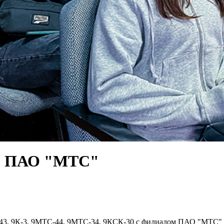
ом ПАО "МТС"
-43, 9К-3, 9МТС-44, 9МТС-34, 9КСК-30 с филиалом ПАО "МТС" 