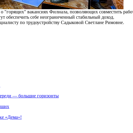
 о "горящих" вакансиях Филиала, позволяющих совместить работ
огут обеспечить себе неограниченный стабильный доход.
ециалисту по трудоустройству Садыковой Светлане Римовне.
.
впереди — большие горизонты
учших
ке «Дема»!