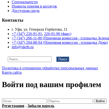
Специальности
Правила приема в колледж
Доступная среда
Контакты
г. Уфа, ул. Генерала Горбатова, 11
+7 (347) 226-91-91
,
226-91-90 (факс)
+7 (347) 266-11-00 (Приемная комиссия - площадка Зелен
+7 (347) 294-88-94 (Приемная комиссия - площадка Дема)
info@ukrtb.ru
Поиск
Политика в отношении обработки персональных данных
Карта сайта
Войти под вашим профилем
Регистрация
-
Забыли пароль