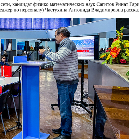
сети, кандидат физико-математических наук Сагитов Ринат Гари
енеджер по персоналу) Частухина Антонида Владимировна расск