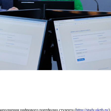
аполнения цифрового портфолио студента (
https://study.ukrtb.ru/
)