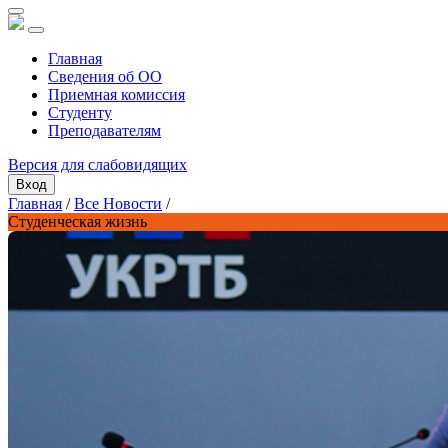
Главная
Сведения об ОО
Приемная комиссия
Студенту
Преподавателям
Версия для слабовидящих
Вход
Главная
/
Все Новости
/
Студенческая жизнь