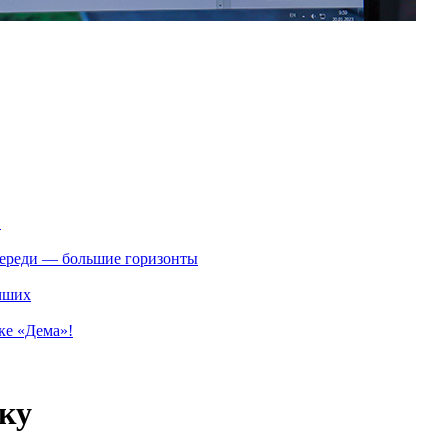
.
впереди — большие горизонты
учших
ке «Дема»!
ку