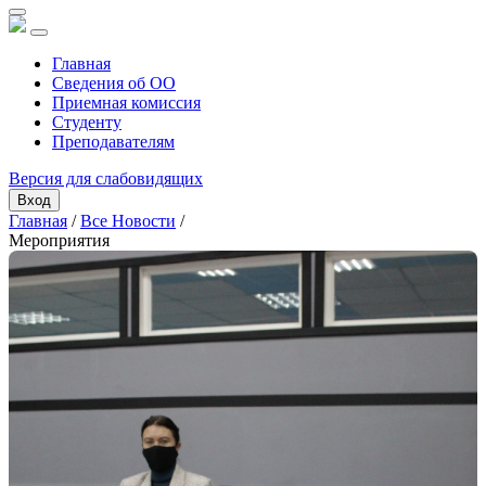
Главная
Сведения об ОО
Приемная комиссия
Студенту
Преподавателям
Версия для слабовидящих
Вход
Главная
/
Все Новости
/
Мероприятия