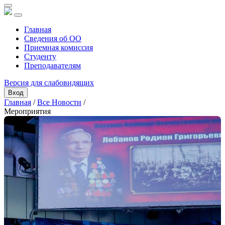
Главная
Сведения об ОО
Приемная комиссия
Студенту
Преподавателям
Версия для слабовидящих
Вход
Главная
/
Все Новости
/
Мероприятия