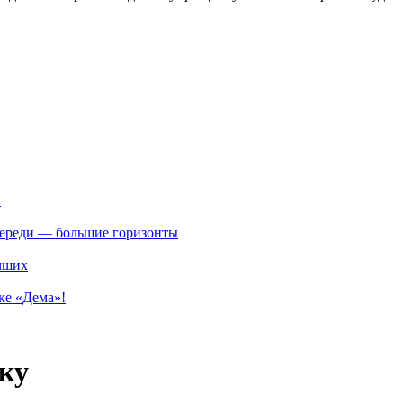
.
впереди — большие горизонты
учших
ке «Дема»!
ку