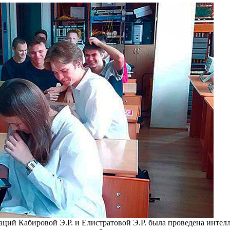
каций Кабировой Э.Р. и Елистратовой Э.Р. была проведена инте