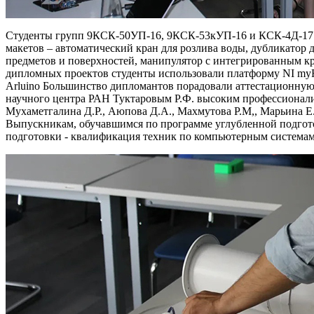
Студенты групп 9КСК-50УП-16, 9КСК-53кУП-16 и КСК-4Д-17 
макетов – автоматический кран для розлива воды, дубликатор
предметов и поверхностей, манипулятор с интегрированным к
дипломных проектов студенты использовали платформу NI my
Arluino Большинство дипломантов порадовали аттестационную 
научного центра РАН Туктаровым Р.Ф. высоким профессионали
Мухаметгалина Д.Р., Аюпова Д.А., Махмутова Р.М,, Марьина Е.Д.
Выпускникам, обучавшимся по программе углубленной подгот
подготовки - квалификация техник по компьютерным системам