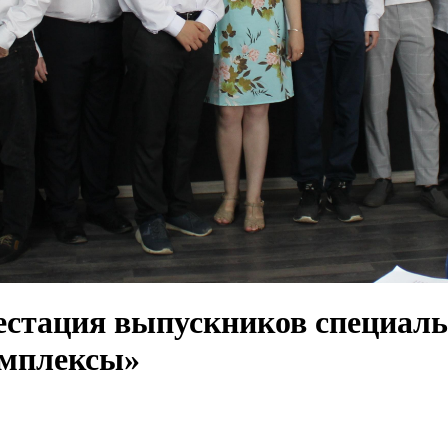
естация выпускников специальн
омплексы»