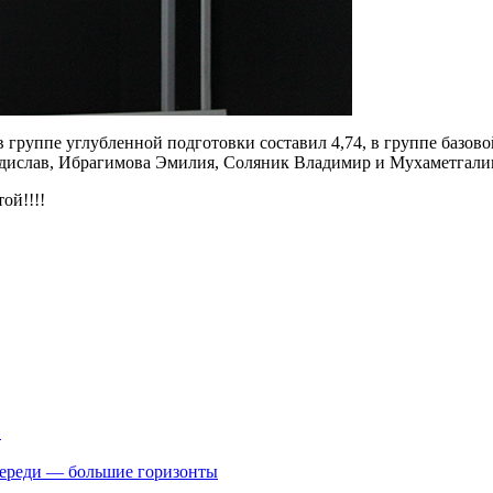
руппе углубленной подготовки составил 4,74, в группе базовой
адислав, Ибрагимова Эмилия, Соляник Владимир и Мухаметгали
ой!!!!
.
впереди — большие горизонты