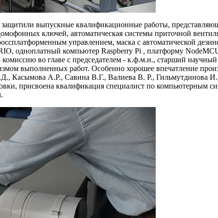
защитили выпускные квалификационные работы, представляющи
 домофонных ключей, автоматическая системы приточной вентил
россплатформенным управлением, маска с автоматической дези
RIO, одноплатный компьютер Raspberry Pi , платформу NodeMC
комиссию во главе с председателем - к.ф.м.н., старший научны
змом выполненных работ. Особенно хорошее впечатление произ
, Касымова А.Р., Савина В.Г., Валиева В. Р., Гильмутдинова И. И
овки, присвоена квалификация специалист по компьютерным си
.