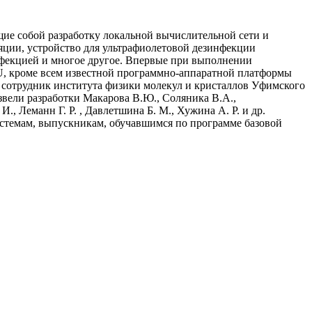
е собой разработку локальной вычислительной сети и
яции, устройство для ультрафиолетовой дезинфекции
нфекцией и многое другое. Впервые при выполнении
U, кроме всем известной программно-аппаратной платформы
й сотрудник института физики молекул и кристаллов Уфимского
вели разработки Макарова В.Ю., Соляника В.А.,
., Леманн Г. Р. , Давлетшина Б. М., Хужина А. Р. и др.
стемам, выпускникам, обучавшимся по программе базовой