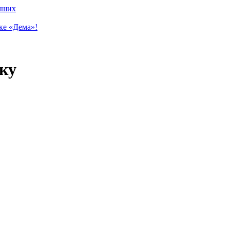
учших
ке «Дема»!
ку