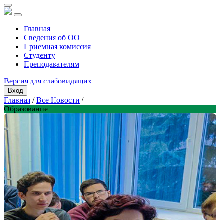
Главная
Сведения об ОО
Приемная комиссия
Студенту
Преподавателям
Версия для слабовидящих
Вход
Главная
/
Все Новости
/
Образование