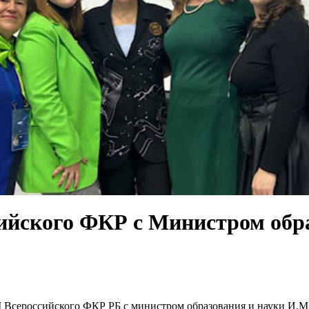
сийского ФКР с Министром обр
 III Всероссийского ФКР РБ с министром образования и науки И