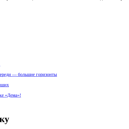
.
впереди — большие горизонты
учших
ке «Дема»!
ку