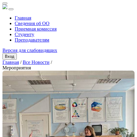
Главная
Сведения об ОО
Приемная комиссия
Студенту
Преподавателям
Версия для слабовидящих
Вход
Главная
/
Все Новости
/
Мероприятия