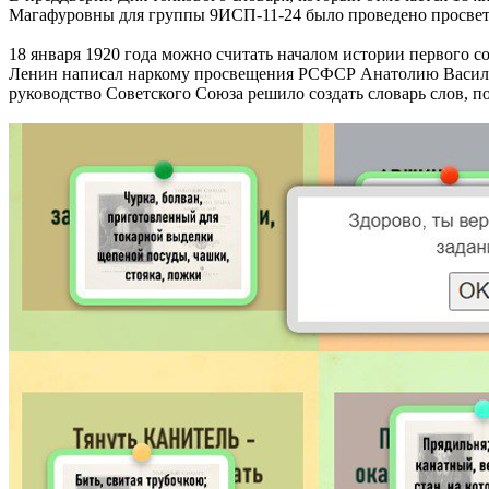
Магафуровны для группы 9ИСП-11-24 было проведено просвет
18 января 1920 года можно считать началом истории первого с
Ленин написал наркому просвещения РСФСР Анатолию Васильев
руководство Советского Союза решило создать словарь слов, п