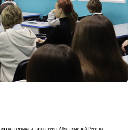
я русского языка и литературы Абушахминой Регины