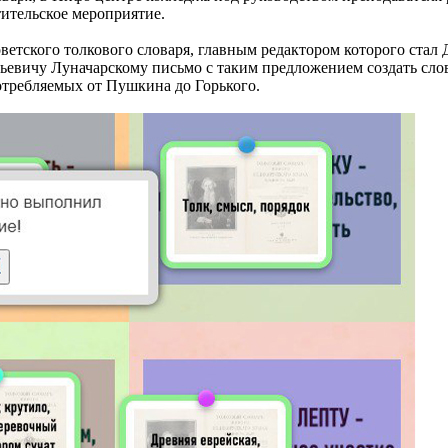
ительское мероприятие.
оветского толкового словаря, главным редактором которого ста
ичу Луначарскому письмо с таким предложением создать словар
отребляемых от Пушкина до Горького.