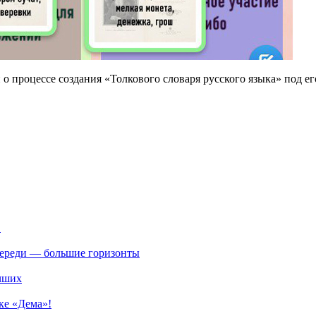
 о процессе создания «Толкового словаря русского языка» под е
.
впереди — большие горизонты
учших
ке «Дема»!