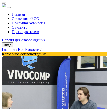
Главная
Сведения об ОО
Приемная комиссия
Студенту
Преподавателям
Версия для слабовидящих
Вход
Главная
/
Все Новости
/
Карьерное сопровождение