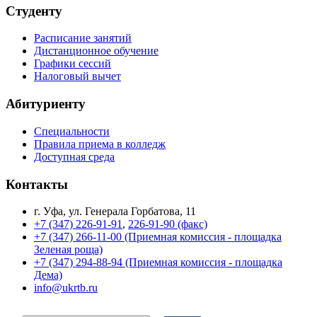
Студенту
Расписание занятий
Дистанционное обучение
Графики сессий
Налоговый вычет
Абитуриенту
Специальности
Правила приема в колледж
Доступная среда
Контакты
г. Уфа, ул. Генерала Горбатова, 11
+7 (347) 226-91-91
,
226-91-90 (факс)
+7 (347) 266-11-00 (Приемная комиссия - площадка
Зеленая роща)
+7 (347) 294-88-94 (Приемная комиссия - площадка
Дема)
info@ukrtb.ru