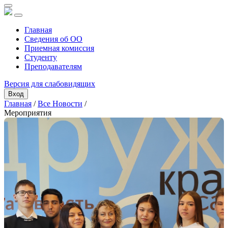
Главная
Сведения об ОО
Приемная комиссия
Студенту
Преподавателям
Версия для слабовидящих
Вход
Главная
/
Все Новости
/
Мероприятия