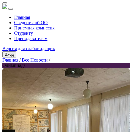
Главная
Сведения об ОО
Приемная комиссия
Студенту
Преподавателям
Версия для слабовидящих
Вход
Главная
/
Все Новости
/
Олимпиада