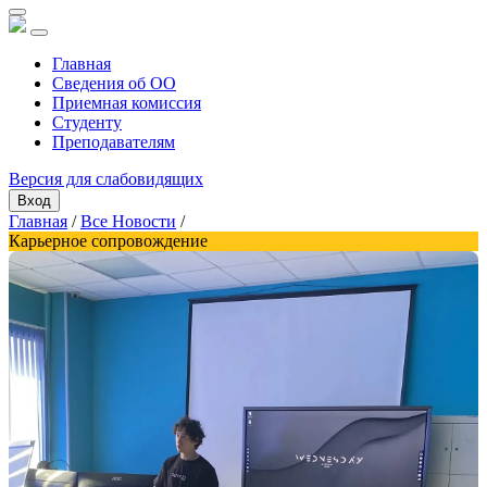
Главная
Сведения об ОО
Приемная комиссия
Студенту
Преподавателям
Версия для слабовидящих
Вход
Главная
/
Все Новости
/
Карьерное сопровождение