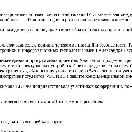
мехатронные системы» была организована IV студенческая межд
ьной дате — 65-летию со дня первого полёта человека в космос.
и находились на площадках своих образовательных организаци
лледж радиоэлектроники, телекоммуникаций и безопасности, 
троники и информационных технологий имени Александра Васи
 инженерных и программных проектов. Участники продемонстриро
м и интеллектуальных устройств. Среди представленных тем бы
еек хранения», «Концепция универсального 5-осевого манипул
инструмент студентов УКСИВТ в защите конфиденциальной инф
имова Г.Г. Она поприветствовала участников конференции, по
ехническое творчество» и «Программные решения».
еподаватель высшей категории
й категории