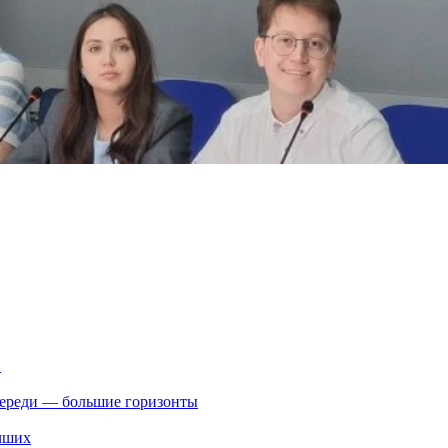
.
впереди — большие горизонты
учших