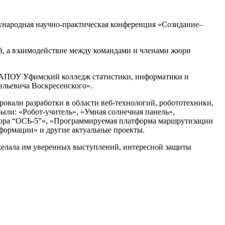
ународная научно-практическая конференция «Созидание–
й, а взаимодействие между командами и членами жюри
ГАПОУ Уфимский колледж статистики, информатики и
льевича Воскресенского».
вали разработки в области веб-технологий, робототехники,
ли: «Робот-учитель», «Умная солнечная панель»,
ятора “ОСЬ-5”», «Программируемая платформа маршрутизации
ормации» и другие актуальные проекты.
желала им уверенных выступлений, интересной защиты