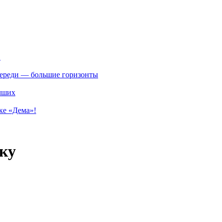
.
впереди — большие горизонты
учших
ке «Дема»!
ку