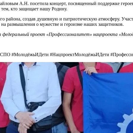
хайловым А.Н. посетила концерт, посвященный поддержке герое
тем, кто защищает нашу Родину.
го района, создав душевную и патриотическую атмосферу. Учас
и на размышления о мужестве и героизме наших защитников.
т федеральный проект «Профессионалитет» нацпроекта «Молод
СПО #МолодёжьИДети #НацпроектМолодёжьИДети #Професси