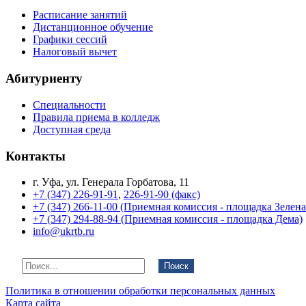
Расписание занятий
Дистанционное обучение
Графики сессий
Налоговый вычет
Абитуриенту
Специальности
Правила приема в колледж
Доступная среда
Контакты
г. Уфа, ул. Генерала Горбатова, 11
+7 (347) 226-91-91
,
226-91-90 (факс)
+7 (347) 266-11-00 (Приемная комиссия - площадка Зелен
+7 (347) 294-88-94 (Приемная комиссия - площадка Дема)
info@ukrtb.ru
Поиск
Политика в отношении обработки персональных данных
Карта сайта