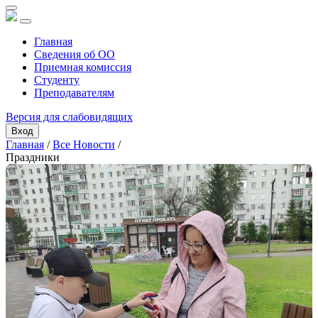
Главная
Сведения об ОО
Приемная комиссия
Студенту
Преподавателям
Версия для слабовидящих
Вход
Главная
/
Все Новости
/
Праздники