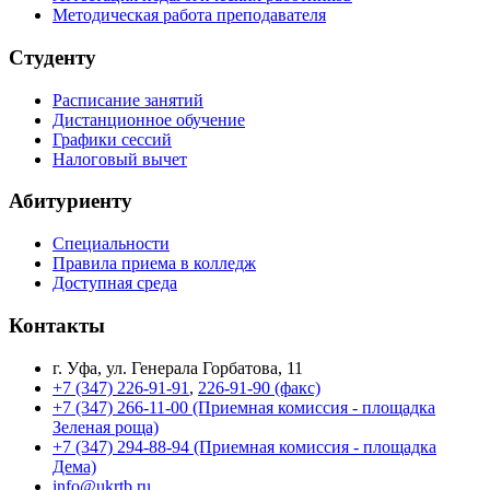
Методическая работа преподавателя
Студенту
Расписание занятий
Дистанционное обучение
Графики сессий
Налоговый вычет
Абитуриенту
Специальности
Правила приема в колледж
Доступная среда
Контакты
г. Уфа, ул. Генерала Горбатова, 11
+7 (347) 226-91-91
,
226-91-90 (факс)
+7 (347) 266-11-00 (Приемная комиссия - площадка
Зеленая роща)
+7 (347) 294-88-94 (Приемная комиссия - площадка
Дема)
info@ukrtb.ru