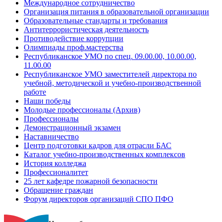
Международное сотрудничество
Организация питания в образовательной организации
Образовательные стандарты и требования
Антитеррористическая деятельность
Противодействие коррупции
Олимпиады проф.мастерства
Республиканское УМО по спец. 09.00.00, 10.00.00,
11.00.00
Республиканское УМО заместителей директора по
учебной, методической и учебно-производственной
работе
Наши победы
Молодые профессионалы (Архив)
Профессионалы
Демонстрационный экзамен
Наставничество
Центр подготовки кадров для отрасли БАС
Каталог учебно-производственных комплексов
История колледжа
Профессионалитет
25 лет кафедре пожарной безопасности
Обращение граждан
Форум директоров организаций СПО ПФО