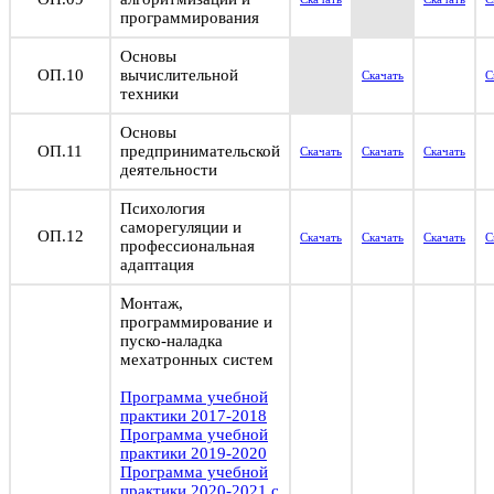
программирования
Основы
ОП.10
вычислительной
Скачать
С
техники
Основы
ОП.11
предпринимательской
Скачать
Скачать
Скачать
деятельности
Психология
саморегуляции и
ОП.12
Скачать
Скачать
Скачать
С
профессиональная
адаптация
Монтаж,
программирование и
пуско-наладка
мехатронных систем
Программа учебной
практики 2017-2018
Программа учебной
практики 2019-2020
Программа учебной
практики 2020-2021 с