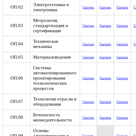
Электротехника и
ОП.02
Скачать
Скачать
Скачать
С
электроника
Метрология,
ОП.03
стандартизация и
Скачать
Скачать
Скачать
С
сертификация
Техническая
ОП.04
Скачать
Скачать
Скачать
С
механика
ОП.05
Материаловедения
Скачать
Скачать
Скачать
Системы
автоматизированного
ОП.06
проектирования
Скачать
Скачать
Скачать
технологических
процессов
Технология отрасли и
ОП.07
Скачать
Скачать
Скачать
оборудования
Безопасность
ОП.08
Скачать
Скачать
Скачать
жизнедеятельности
Основы
ОП.09
алгоритмизации и
Скачать
Скачать
С