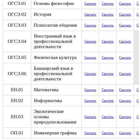
ОГСЭ.01
Основы философии
Скачать
Скачать
Скачать
С
ОГСЭ.02
История
Скачать
Скачать
Скачать
С
ОГСЭ.03
Психология общения
Скачать
Скачать
Скачать
С
Иностранный язык в
ОГСЭ.04
профессиональной
Скачать
Скачать
Скачать
деятельности
ОГСЭ.05
Физическая культура
Скачать
Скачать
Скачать
Башкирский язык в
ОГСЭ.06
профессиональной
Скачать
Скачать
Скачать
деятельности
ЕН.01
Математика
Скачать
Скачать
Скачать
С
ЕН.02
Информатика
Скачать
Скачать
Скачать
С
Экологические
ЕН.03
основы
Скачать
Скачать
Скачать
С
природопользования
ОП.01
Инженерная графика
Скачать
Скачать
Скачать
С